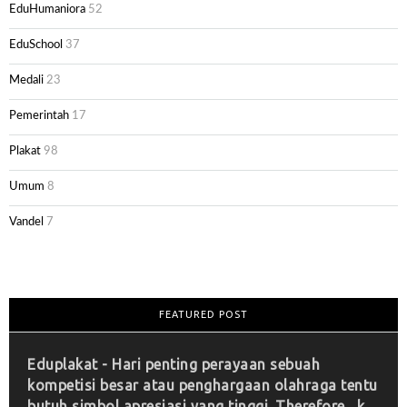
EduHumaniora
52
EduSchool
37
Medali
23
Pemerintah
17
Plakat
98
Umum
8
Vandel
7
FEATURED POST
Eduplakat - Hari penting perayaan sebuah
kompetisi besar atau penghargaan olahraga tentu
butuh simbol apresiasi yang tinggi. Therefore , k...