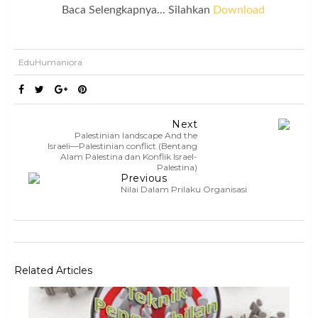
Baca Selen
gkapnya... Silahkan
Download
EduHumaniora
Next
Palestinian landscape And the
Israeli––Palestinian conflict (Bentang
Alam Palestina dan Konflik Israel-
Palestina)
Previous
Nilai Dalam Prilaku Organisasi
Related Articles