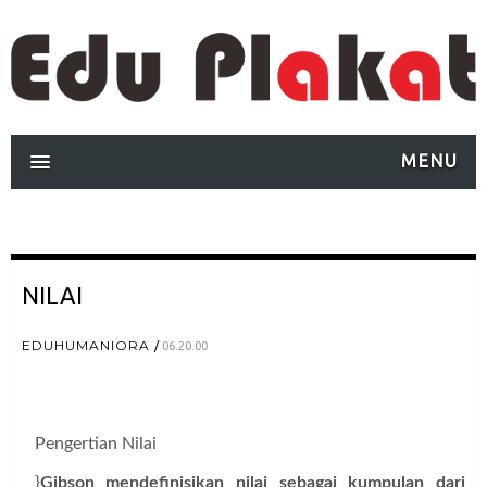
MENU
NILAI
EDUHUMANIORA
06.20.00
Pengertian Nilai
}
Gibson mendefinisikan nilai sebagai kumpulan dari