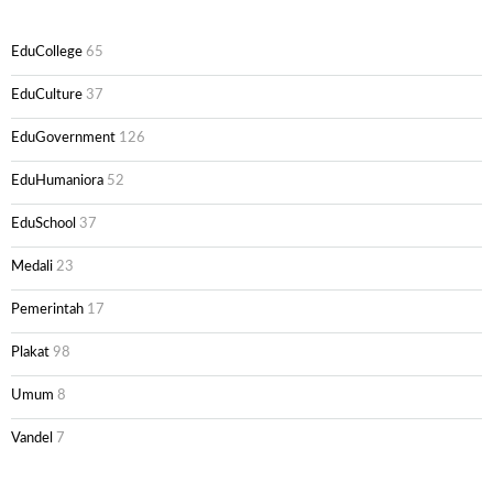
EduCollege
65
EduCulture
37
EduGovernment
126
EduHumaniora
52
EduSchool
37
Medali
23
Pemerintah
17
Plakat
98
Umum
8
Vandel
7