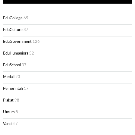
EduCollege
65
EduCulture
37
EduGovernment
126
EduHumaniora
52
EduSchool
37
Medali
23
Pemerintah
17
Plakat
98
Umum
8
Vandel
7