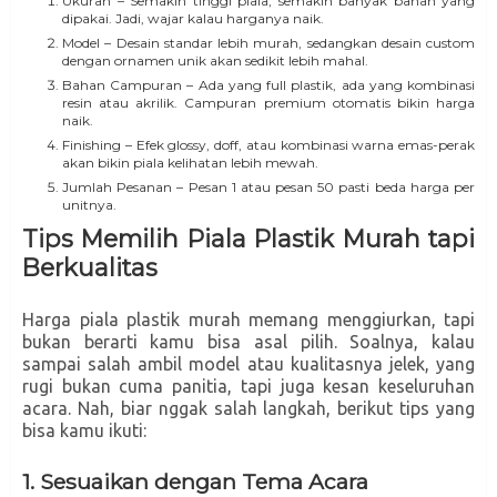
Ukuran – Semakin tinggi piala, semakin banyak bahan yang
dipakai. Jadi, wajar kalau harganya naik.
Model – Desain standar lebih murah, sedangkan desain custom
dengan ornamen unik akan sedikit lebih mahal.
Bahan Campuran – Ada yang full plastik, ada yang kombinasi
resin atau akrilik. Campuran premium otomatis bikin harga
naik.
Finishing – Efek glossy, doff, atau kombinasi warna emas-perak
akan bikin piala kelihatan lebih mewah.
Jumlah Pesanan – Pesan 1 atau pesan 50 pasti beda harga per
unitnya.
Tips Memilih Piala Plastik Murah tapi
Berkualitas
Harga piala plastik murah memang menggiurkan, tapi
bukan berarti kamu bisa asal pilih. Soalnya, kalau
sampai salah ambil model atau kualitasnya jelek, yang
rugi bukan cuma panitia, tapi juga kesan keseluruhan
acara. Nah, biar nggak salah langkah, berikut tips yang
bisa kamu ikuti:
1. Sesuaikan dengan Tema Acara