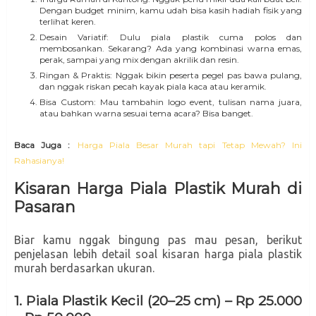
Dengan budget minim, kamu udah bisa kasih hadiah fisik yang
terlihat keren.
Desain Variatif: Dulu piala plastik cuma polos dan
membosankan. Sekarang? Ada yang kombinasi warna emas,
perak, sampai yang mix dengan akrilik dan resin.
Ringan & Praktis: Nggak bikin peserta pegel pas bawa pulang,
dan nggak riskan pecah kayak piala kaca atau keramik.
Bisa Custom: Mau tambahin logo event, tulisan nama juara,
atau bahkan warna sesuai tema acara? Bisa banget.
Baca Juga :
Harga Piala Besar Murah tapi Tetap Mewah? Ini
Rahasianya!
Kisaran Harga Piala Plastik Murah di
Pasaran
Biar kamu nggak bingung pas mau pesan, berikut
penjelasan lebih detail soal kisaran harga piala plastik
murah berdasarkan ukuran.
1. Piala Plastik Kecil (20–25 cm) – Rp 25.000