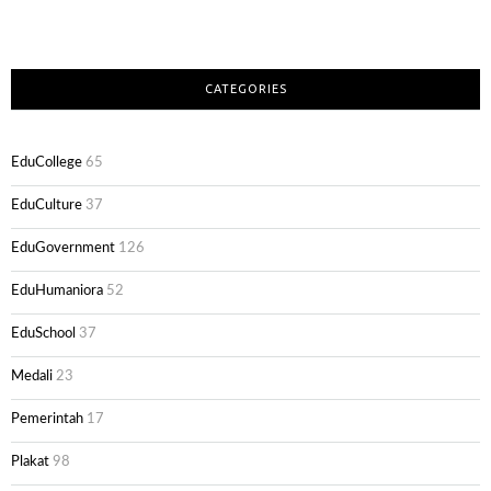
CATEGORIES
EduCollege
65
EduCulture
37
EduGovernment
126
EduHumaniora
52
EduSchool
37
Medali
23
Pemerintah
17
Plakat
98