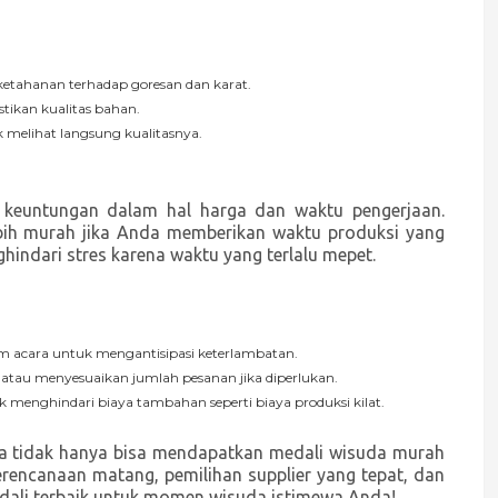
ketahanan terhadap goresan dan karat.
ikan kualitas bahan.
melihat langsung kualitasnya.
keuntungan dalam hal harga dan waktu pengerjaan.
bih murah jika Anda memberikan waktu produksi yang
ghindari stres karena waktu yang terlalu mepet.
 acara untuk mengantisipasi keterlambatan.
atau menyesuaikan jumlah pesanan jika diperlukan.
k menghindari biaya tambahan seperti biaya produksi kilat.
da tidak hanya bisa mendapatkan medali wisuda murah
perencanaan matang, pemilihan supplier yang tepat, dan
dali terbaik untuk momen wisuda istimewa Anda!