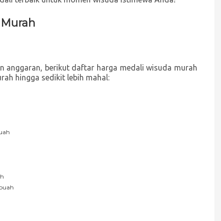
a Murah
 anggaran, berikut daftar harga medali wisuda murah
urah hingga sedikit lebih mahal:
h
buah
ah
 buah