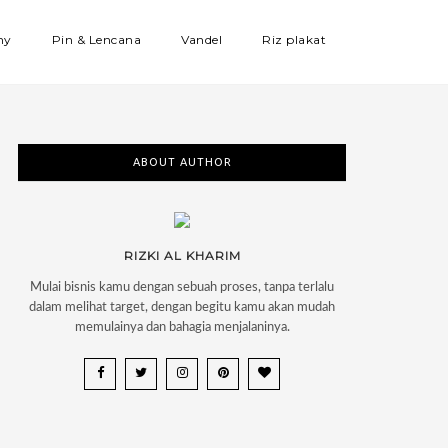
hy
Pin & Lencana
Vandel
Riz plakat
ABOUT AUTHOR
RIZKI AL KHARIM
Mulai bisnis kamu dengan sebuah proses, tanpa terlalu
dalam melihat target, dengan begitu kamu akan mudah
memulainya dan bahagia menjalaninya.