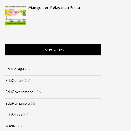
Manajemen Pelayanan Prima
CATEGORIES
EduCollege
65
EduCulture
37
EduGovernment
126
EduHumaniora
52
EduSchool
37
Medali
23