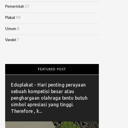
Pemerintah
17
Plakat
98
Umum
8
Vandel
7
FEATURED POST
Eduplakat - Hari penting perayaan
sebuah kompetisi besar atau
penghargaan olahraga tentu butuh
simbol apresiasi yang tinggi.
Therefore , k...