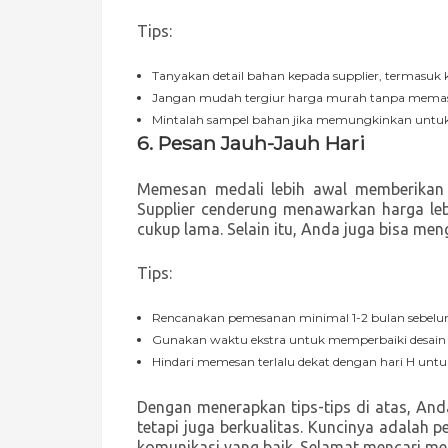
Tips:
Tanyakan detail bahan kepada supplier, termasuk 
Jangan mudah tergiur harga murah tanpa memast
Mintalah sampel bahan jika memungkinkan untuk 
6.
Pesan Jauh-Jauh Hari
Memesan medali lebih awal memberikan 
Supplier cenderung menawarkan harga le
cukup lama. Selain itu, Anda juga bisa men
Tips:
Rencanakan pemesanan minimal 1-2 bulan sebelum
Gunakan waktu ekstra untuk memperbaiki desain 
Hindari memesan terlalu dekat dengan hari H untu
Dengan menerapkan tips-tips di atas, An
tetapi juga berkualitas. Kuncinya adalah 
komunikasi yang baik. Selamat mencari me