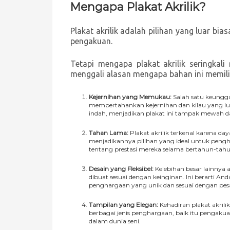
Mengapa Plakat Akrilik?
Plakat akrilik adalah pilihan yang luar b
pengakuan.
Tetapi mengapa plakat akrilik seringkal
menggali alasan mengapa bahan ini memilik
Kejernihan yang Memukau:
Salah satu keungg
mempertahankan kejernihan dan kilau yang 
indah, menjadikan plakat ini tampak mewah dan
Tahan Lama:
Plakat akrilik terkenal karena da
menjadikannya pilihan yang ideal untuk pen
tentang prestasi mereka selama bertahun-tahu
Desain yang Fleksibel:
Kelebihan besar lainnya ad
dibuat sesuai dengan keinginan. Ini berarti A
penghargaan yang unik dan sesuai dengan pes
Tampilan yang Elegan:
Kehadiran plakat akrili
berbagai jenis penghargaan, baik itu pengaku
dalam dunia seni.