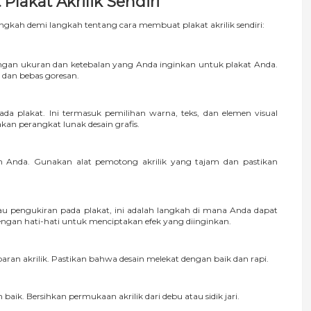
akat Akrilik Sendiri
gkah demi langkah tentang cara membuat plakat akrilik sendiri:
dengan ukuran dan ketebalan yang Anda inginkan untuk plakat Anda.
dan bebas goresan.
da plakat. Ini termasuk pemilihan warna, teks, dan elemen visual
an perangkat lunak desain grafis.
in Anda. Gunakan alat pemotong akrilik yang tajam dan pastikan
 pengukiran pada plakat, ini adalah langkah di mana Anda dapat
ngan hati-hati untuk menciptakan efek yang diinginkan.
ran akrilik. Pastikan bahwa desain melekat dengan baik dan rapi.
aik. Bersihkan permukaan akrilik dari debu atau sidik jari.