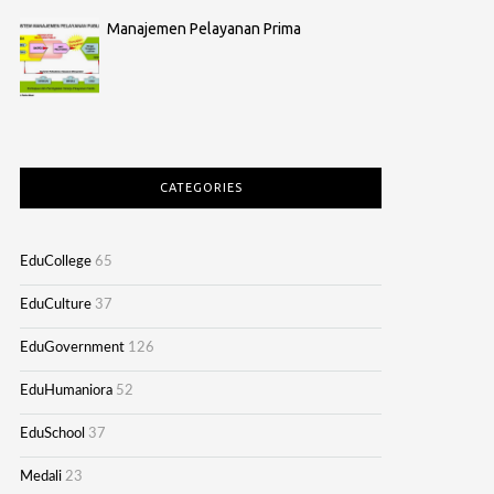
Manajemen Pelayanan Prima
CATEGORIES
EduCollege
65
EduCulture
37
EduGovernment
126
EduHumaniora
52
EduSchool
37
Medali
23