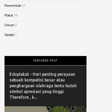
Pemerintah
17
Plakat
98
Umum
8
Vandel
7
FEATURED POST
Eduplakat - Hari penting perayaan
sebuah kompetisi besar atau
penghargaan olahraga tentu butuh
simbol apresiasi yang tinggi.
Therefore , k...