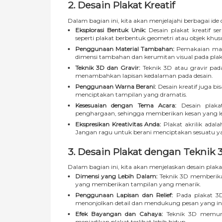
2. Desain Plakat Kreatif
Dalam bagian ini, kita akan menjelajahi berbagai ide d
Eksplorasi Bentuk Unik:
Desain plakat kreatif s
seperti plakat berbentuk geometri atau objek khus
Penggunaan Material Tambahan:
Pemakaian mate
dimensi tambahan dan kerumitan visual pada plak
Teknik 3D dan Gravir:
Teknik 3D atau gravir pada
menambahkan lapisan kedalaman pada desain.
Penggunaan Warna Berani:
Desain kreatif juga 
menciptakan tampilan yang dramatis.
Kesesuaian dengan Tema Acara:
Desain plakat
penghargaan, sehingga memberikan kesan yang l
Ekspresikan Kreativitas Anda:
Plakat akrilik adal
Jangan ragu untuk berani menciptakan sesuatu y
3. Desain Plakat dengan Teknik 
Dalam bagian ini, kita akan menjelaskan desain plak
Dimensi yang Lebih Dalam:
Teknik 3D memberikan
yang memberikan tampilan yang menarik.
Penggunaan Lapisan dan Relief:
Pada plakat 3D,
menonjolkan detail dan mendukung pesan yang in
Efek Bayangan dan Cahaya:
Teknik 3D memung
menjadikan plakat terlihat lebih hidup.