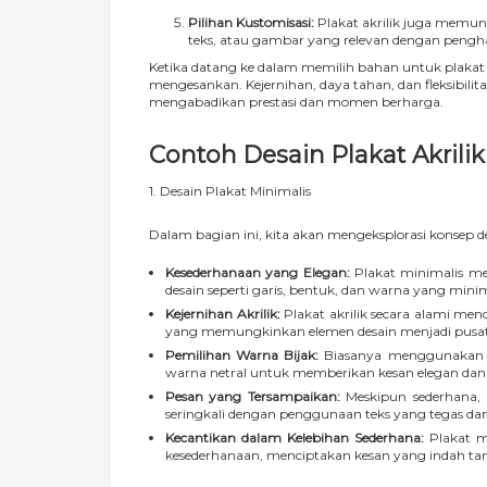
Pilihan Kustomisasi:
Plakat akrilik juga memun
teks, atau gambar yang relevan dengan pengh
Ketika datang ke dalam memilih bahan untuk plakat p
mengesankan. Kejernihan, daya tahan, dan fleksibili
mengabadikan prestasi dan momen berharga.
Contoh Desain Plakat Akrilik
1. Desain Plakat Minimalis
Dalam bagian ini, kita akan mengeksplorasi konsep de
Kesederhanaan yang Elegan:
Plakat minimalis me
desain seperti garis, bentuk, dan warna yang mini
Kejernihan Akrilik:
Plakat akrilik secara alami m
yang memungkinkan elemen desain menjadi pusat
Pemilihan Warna Bijak:
Biasanya menggunakan pa
warna netral untuk memberikan kesan elegan dan 
Pesan yang Tersampaikan:
Meskipun sederhana,
seringkali dengan penggunaan teks yang tegas dan 
Kecantikan dalam Kelebihan Sederhana:
Plakat m
kesederhanaan, menciptakan kesan yang indah t