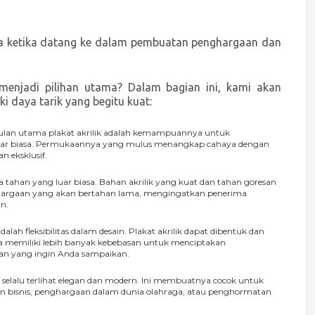
iasa ketika datang ke dalam pembuatan penghargaan dan
i menjadi pilihan utama? Dalam bagian ini, kami akan
i daya tarik yang begitu kuat:
ulan utama plakat akrilik adalah kemampuannya untuk
luar biasa. Permukaannya yang mulus menangkap cahaya dengan
 eksklusif.
ya tahan yang luar biasa. Bahan akrilik yang kuat dan tahan goresan
ghargaan yang akan bertahan lama, mengingatkan penerima
n.
alah fleksibilitas dalam desain. Plakat akrilik dapat dibentuk dan
nda memiliki lebih banyak kebebasan untuk menciptakan
an yang ingin Anda sampaikan.
k selalu terlihat elegan dan modern. Ini membuatnya cocok untuk
an bisnis, penghargaan dalam dunia olahraga, atau penghormatan