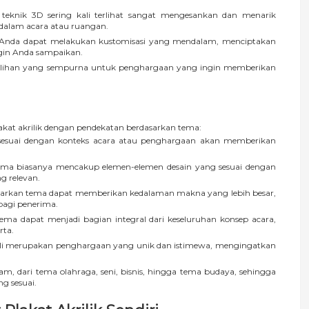
teknik 3D sering kali terlihat sangat mengesankan dan menarik
dalam acara atau ruangan.
Anda dapat melakukan kustomisasi yang mendalam, menciptakan
ngin Anda sampaikan.
ilihan yang sempurna untuk penghargaan yang ingin memberikan
lakat akrilik dengan pendekatan berdasarkan tema:
esuai dengan konteks acara atau penghargaan akan memberikan
ema biasanya mencakup elemen-elemen desain yang sesuai dengan
g relevan.
sarkan tema dapat memberikan kedalaman makna yang lebih besar,
agi penerima.
ema dapat menjadi bagian integral dari keseluruhan konsep acara,
rta.
ali merupakan penghargaan yang unik dan istimewa, mengingatkan
m, dari tema olahraga, seni, bisnis, hingga tema budaya, sehingga
g sesuai.