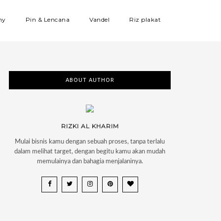
hy
Pin & Lencana
Vandel
Riz plakat
ABOUT AUTHOR
RIZKI AL KHARIM
Mulai bisnis kamu dengan sebuah proses, tanpa terlalu
dalam melihat target, dengan begitu kamu akan mudah
memulainya dan bahagia menjalaninya.