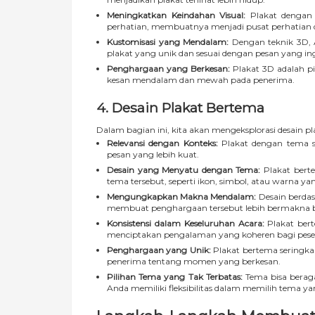
Meningkatkan Keindahan Visual:
Plakat dengan 
perhatian, membuatnya menjadi pusat perhatian 
Kustomisasi yang Mendalam:
Dengan teknik 3D, 
plakat yang unik dan sesuai dengan pesan yang i
Penghargaan yang Berkesan:
Plakat 3D adalah p
kesan mendalam dan mewah pada penerima.
4. Desain Plakat Bertema
Dalam bagian ini, kita akan mengeksplorasi desain p
Relevansi dengan Konteks:
Plakat dengan tema s
pesan yang lebih kuat.
Desain yang Menyatu dengan Tema:
Plakat bert
tema tersebut, seperti ikon, simbol, atau warna yan
Mengungkapkan Makna Mendalam:
Desain berda
membuat penghargaan tersebut lebih bermakna b
Konsistensi dalam Keseluruhan Acara:
Plakat bert
menciptakan pengalaman yang koheren bagi pese
Penghargaan yang Unik:
Plakat bertema seringk
penerima tentang momen yang berkesan.
Pilihan Tema yang Tak Terbatas:
Tema bisa beraga
Anda memiliki fleksibilitas dalam memilih tema yan