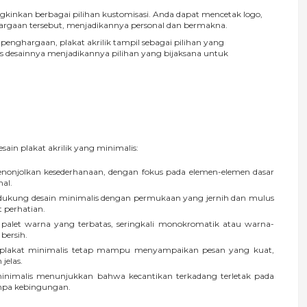
gkinkan berbagai pilihan kustomisasi. Anda dapat mencetak logo,
argaan tersebut, menjadikannya personal dan bermakna.
enghargaan, plakat akrilik tampil sebagai pilihan yang
tas desainnya menjadikannya pilihan yang bijaksana untuk
sain plakat akrilik yang minimalis:
nonjolkan kesederhanaan, dengan fokus pada elemen-elemen dasar
mal.
endukung desain minimalis dengan permukaan yang jernih dan mulus
 perhatian.
let warna yang terbatas, seringkali monokromatik atau warna-
bersih.
 plakat minimalis tetap mampu menyampaikan pesan yang kuat,
jelas.
inimalis menunjukkan bahwa kecantikan terkadang terletak pada
anpa kebingungan.