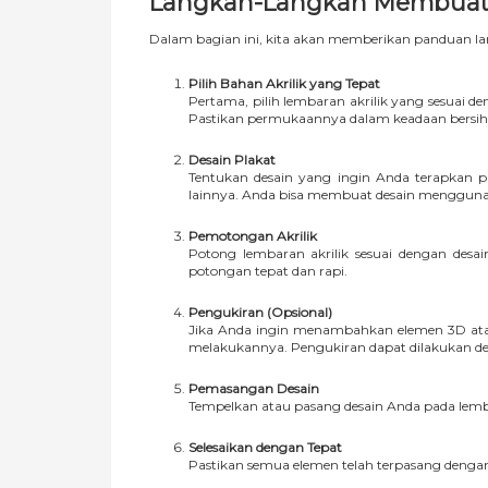
Langkah-Langkah Membuat Pl
Dalam bagian ini, kita akan memberikan panduan lan
Pilih Bahan Akrilik yang Tepat
Pertama, pilih lembaran akrilik yang sesuai 
Pastikan permukaannya dalam keadaan bersih 
Desain Plakat
Tentukan desain yang ingin Anda terapkan pa
lainnya. Anda bisa membuat desain menggunak
Pemotongan Akrilik
Potong lembaran akrilik sesuai dengan desa
potongan tepat dan rapi.
Pengukiran (Opsional)
Jika Anda ingin menambahkan elemen 3D atau
melakukannya. Pengukiran dapat dilakukan de
Pemasangan Desain
Tempelkan atau pasang desain Anda pada lemba
Selesaikan dengan Tepat
Pastikan semua elemen telah terpasang dengan b