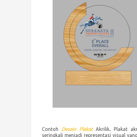
Contoh
Desain Plakat
Akrilik
.
Plakat akr
seringkali menjadi representasi visual y