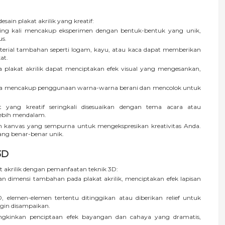
esain plakat akrilik yang kreatif:
ering kali mencakup eksperimen dengan bentuk-bentuk yang unik,
us.
rial tambahan seperti logam, kayu, atau kaca dapat memberikan
at.
 plakat akrilik dapat menciptakan efek visual yang mengesankan,
bisa mencakup penggunaan warna-warna berani dan mencolok untuk
 yang kreatif seringkali disesuaikan dengan tema acara atau
ebih mendalam.
ah kanvas yang sempurna untuk mengekspresikan kreativitas Anda.
ang benar-benar unik.
3D
at akrilik dengan pemanfaatan teknik 3D:
 dimensi tambahan pada plakat akrilik, menciptakan efek lapisan
 elemen-elemen tertentu ditinggikan atau diberikan relief untuk
gin disampaikan.
kinkan penciptaan efek bayangan dan cahaya yang dramatis,