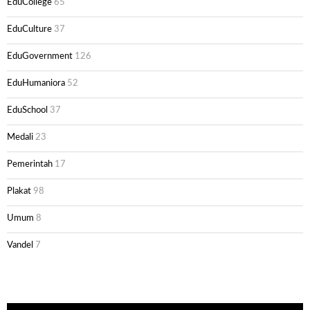
EduCollege
65
EduCulture
37
EduGovernment
126
EduHumaniora
52
EduSchool
37
Medali
23
Pemerintah
17
Plakat
98
Umum
8
Vandel
7