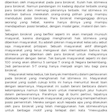
diberikan oleh masyarakat pada para birokrat. Itulah hak istimewa
para birokrat. Namun pandangan ini kadang diputar terbalik orang
para birokrat dan memang pikirannya terbalik. Hal istimewa ini
diartikan bahwa merekalah orang-orang pilihan yang mampu
menduduki posisi birokrasi. Para birokrat menganggap dirinya
seorang yang hebat, karena hanya dirinya yang mampu
mendapatkan posisi tersebut, dengan modal gelar, materiil dan lain-
lain.
Sebagian birokrat yang berfikir seperti ini akan menjadi munsuh
masyarat, karena dianggap menghianati hak istimewa yang
diberikan masyarakat. Itu adalah pikiran masyarakat kelas satu sebut
saja masyarakat prtisipan. Sebuah masyarakat aktif ditengah
masyarakat yang terus mengawal dan memastikan bahwa hak
istimewa yang diberikan oleh para birokrat untuk melayaninya
dilaksanakan dengan benar. Tak banyak masyarakat seperti ini dari
100 orang akan ditemui 5 sampai 7 orang di Negara berkembang.
Jadi perlawanan 5-7 orang hanya menjadi angin lalu bagi para
birokrat.
Masyarakat kelas kedua, tak banyak membantu dalam perlawanan
pada birokrat yang menghianati hal istimewa ini. Masyarakat
parokial yang sudah cukup kritis ini hanya menuntut lewat lisan
dengan sesamanya. Masyarakat ini sudah berani berbicara dalam
kelompoknya namun tidak brani untuk menempuh jalur hukum
dalam perlawanannya. Parahnya lagi di bumi pertiwi, tepatnya
dipelosok negeri ini banyak masyarakat yang kurang memperhatikan
posisi pemerintah. Mereka sangan acuh kepada apa yang dilakukan
oleh para birokrat yang telah menggunakan hak istimewahnya
untuk berbagai motif yang terlepat dari kata “mewujudka