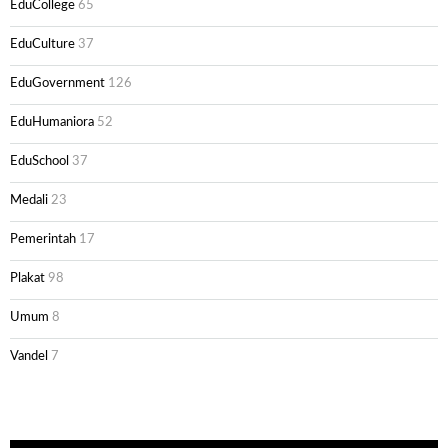
EduCollege
65
EduCulture
37
EduGovernment
126
EduHumaniora
52
EduSchool
37
Medali
23
Pemerintah
17
Plakat
98
Umum
8
Vandel
7