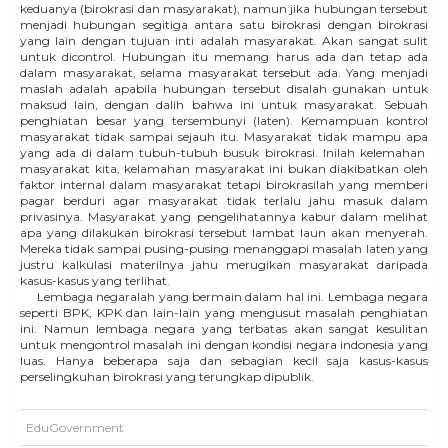
keduanya (birokrasi dan masyarakat), namun jika hubungan tersebut
menjadi hubungan segitiga antara satu birokrasi dengan birokrasi
yang lain dengan tujuan inti adalah masyarakat. Akan sangat sulit
untuk dicontrol. Hubungan itu memang harus ada dan tetap ada
dalam masyarakat, selama masyarakat tersebut ada. Yang menjadi
maslah adalah apabila hubungan tersebut disalah gunakan untuk
maksud lain, dengan dalih bahwa ini untuk masyarakat. Sebuah
penghiatan besar yang tersembunyi (laten). Kemampuan kontrol
masyarakat tidak sampai sejauh itu. Masyarakat tidak mampu apa
yang ada di dalam tubuh-tubuh busuk birokrasi. Inilah kelemahan
masyarakat kita, kelamahan masyarakat ini bukan diakibatkan oleh
faktor internal dalam masyarakat tetapi birokrasilah yang memberi
pagar berduri agar masyarakat tidak terlalu jahu masuk dalam
privasinya. Masyarakat yang pengelihatannya kabur dalam melihat
apa yang dilakukan birokrasi tersebut lambat laun akan menyerah.
Mereka tidak sampai pusing-pusing menanggapi masalah laten yang
justru kalkulasi materilnya jahu merugikan masyarakat daripada
kasus-kasus yang terlihat.
Lembaga negaralah yang bermain dalam hal ini. Lembaga negara
seperti BPK, KPK dan lain-lain yang mengusut masalah penghiatan
ini. Namun lembaga negara yang terbatas akan sangat kesulitan
untuk mengontrol masalah ini dengan kondisi negara indonesia yang
luas. Hanya beberapa saja dan sebagian kecil saja kasus-kasus
perselingkuhan birokrasi yang terungkap dipublik.
EduGovernment