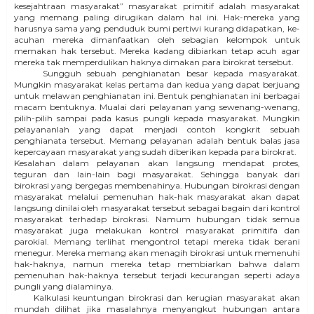
kesejahtraan masyarakat” masyarakat primitif adalah masyarakat
yang memang paling dirugikan dalam hal ini. Hak-mereka yang
harusnya sama yang penduduk bumi pertiwi kurang didapatkan, ke-
acuhan mereka dimanfaatkan oleh sebagian kelompok untuk
memakan hak tersebut. Mereka kadang dibiarkan tetap acuh agar
mereka tak memperdulikan haknya dimakan para birokrat tersebut.
Sungguh sebuah penghianatan besar kepada masyarakat.
Mungkin masyarakat kelas pertama dan kedua yang dapat berjuang
untuk melawan penghianatan ini. Bentuk penghianatan ini berbagai
macam bentuknya. Mualai dari pelayanan yang sewenang-wenang,
pilih-pilih sampai pada kasus pungli kepada masyarakat. Mungkin
pelayananlah yang dapat menjadi contoh kongkrit sebuah
penghianata tersebut. Memang pelayanan adalah bentuk balas jasa
kepercayaan masyarakat yang sudah diberikan kepada para birokrat.
Kesalahan dalam pelayanan akan langsung mendapat protes,
teguran dan lain-lain bagi masyarakat. Sehingga banyak dari
birokrasi yang bergegas membenahinya. Hubungan birokrasi dengan
masyarakat melalui pemenuhan hak-hak masyarakat akan dapat
langsung dinilai oleh masyarakat tersebut sebagai bagain dari kontrol
masyarakat terhadap birokrasi. Namum hubungan tidak semua
masyarakat juga melakukan kontrol masyarakat primitifa dan
parokial. Memang terlihat mengontrol tetapi mereka tidak berani
menegur. Mereka memang akan menagih birokrasi untuk memenuhi
hak-haknya, namun mereka tetap membiarkan bahwa dalam
pemenuhan hak-haknya tersebut terjadi kecurangan seperti adaya
pungli yang dialaminya.
Kalkulasi keuntungan birokrasi dan kerugian masyarakat akan
mundah dilihat jika masalahnya menyangkut hubungan antara