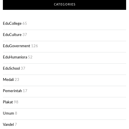
CATEGORIES
EduCollege
65
EduCulture
37
EduGovernment
126
EduHumaniora
52
EduSchool
37
Medali
23
Pemerintah
17
Plakat
98
Umum
8
Vandel
7