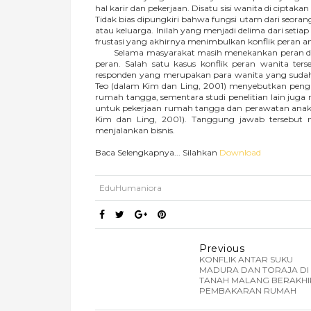
hal karir dan pekerjaan. Disatu sisi wanita di cipta
Tidak bias dipungkiri bahwa fungsi utam dari seor
atau keluarga. Inilah yang menjadi delima dari seti
frustasi yang akhirnya menimbulkan konflik peran an
Selama masyarakat masih menekankan peran dasar
peran. Salah satu kasus konflik peran wanita terse
responden yang merupakan para wanita yang sudah
Teo (dalam Kim dan Ling, 2001) menyebutkan pen
rumah tangga, sementara studi penelitian lain j
untuk pekerjaan rumah tangga dan perawatan anak (Lo
Kim dan Ling, 2001). Tanggung jawab tersebut 
menjalankan bisnis.
Baca Selengkapnya... Silahkan
Download
EduHumaniora
Previous
KONFLIK ANTAR SUKU
MADURA DAN TORAJA DI
TANAH MALANG BERAKHI
PEMBAKARAN RUMAH