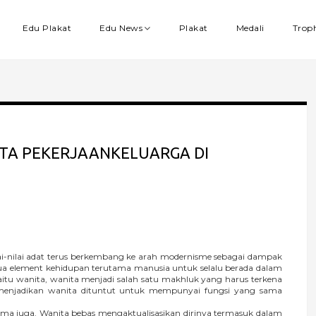
Edu Plakat
Edu News
Plakat
Medali
Trop
TA PEKERJAANKELUARGA DI
-nilai adat terus berkembang ke arah modernisme sebagai dampak
mua element kehidupan terutama manusia untuk selalu berada dalam
yaitu wanita, wanita menjadi salah satu makhluk yang harus terkena
menjadikan wanita dituntut untuk mempunyai fungsi yang sama
juga. Wanita bebas mengaktualisasikan dirinya termasuk dalam