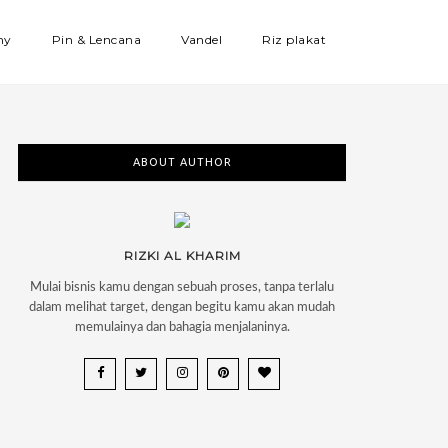
hy
Pin & Lencana
Vandel
Riz plakat
ABOUT AUTHOR
RIZKI AL KHARIM
Mulai bisnis kamu dengan sebuah proses, tanpa terlalu
dalam melihat target, dengan begitu kamu akan mudah
memulainya dan bahagia menjalaninya.