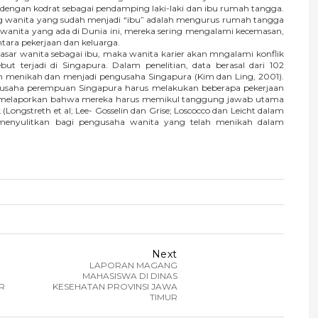
kan dengan kodrat sebagai pendamping laki-laki dan ibu rumah tangga.
ang wanita yang sudah menjadi “ibu” adalah mengurus rumah tangga
ap wanita yang ada di Dunia ini, mereka sering mengalami kecemasan,
tara pekerjaan dan keluarga.
 wanita sebagai ibu, maka wanita karier akan mngalami konflik
but terjadi di Singapura. Dalam penelitian, data berasal dari 102
 menikah dan menjadi pengusaha Singapura (Kim dan Ling, 2001).
gusaha perempuan Singapura harus melakukan beberapa pekerjaan
uga melaporkan bahwa mereka harus memikul tanggung jawab utama
ngstreth et al; Lee- Gosselin dan Grise; Loscocco dan Leicht dalam
menyulitkan bagi pengusaha wanita yang telah menikah dalam
Next
LAPORAN MAGANG
MAHASISWA DI DINAS
R
KESEHATAN PROVINSI JAWA
TIMUR