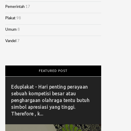
Pemerintah
17
Plakat
98
Umum
8
Vandel
7
FEATURED POST
Eduplakat - Hari penting perayaan
sebuah kompetisi besar atau
penghargaan olahraga tentu butuh
simbol apresiasi yang tinggi.
Therefore , k...