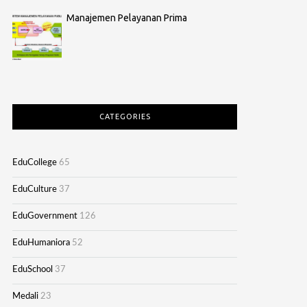
Manajemen Pelayanan Prima
CATEGORIES
EduCollege
65
EduCulture
37
EduGovernment
126
EduHumaniora
52
EduSchool
37
Medali
23