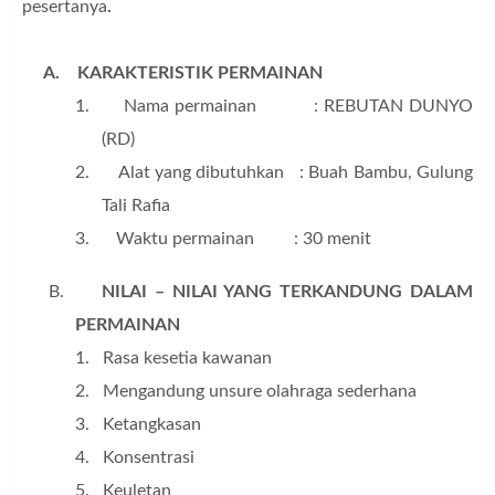
pesertanya
.
A.
KARAKTERISTIK PERMAINAN
1.
Nama permainan : REBUTAN DUNYO
(RD)
2.
Alat yang dibutuhkan : Buah Bambu, Gulung
Tali Rafia
3.
Waktu permainan : 30 menit
B.
NILAI – NILAI YANG TERKANDUNG DALAM
PERMAINAN
1.
Rasa kesetia kawanan
2.
Mengandung unsure olahraga sederhana
3.
Ketangkasan
4.
Konsentrasi
5.
Keuletan