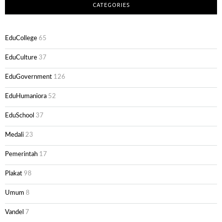
CATEGORIES
EduCollege
65
EduCulture
37
EduGovernment
126
EduHumaniora
52
EduSchool
37
Medali
23
Pemerintah
17
Plakat
98
Umum
8
Vandel
7