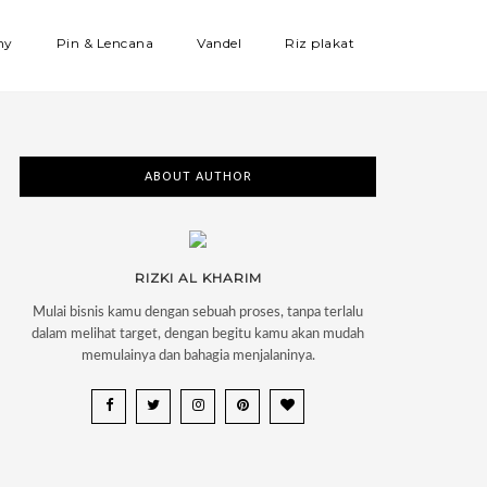
hy
Pin & Lencana
Vandel
Riz plakat
ABOUT AUTHOR
RIZKI AL KHARIM
Mulai bisnis kamu dengan sebuah proses, tanpa terlalu
dalam melihat target, dengan begitu kamu akan mudah
memulainya dan bahagia menjalaninya.