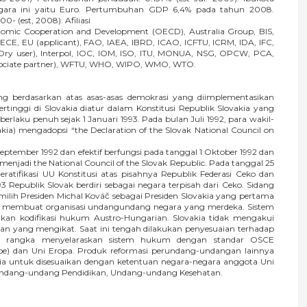
egara ini yaitu Euro. Pertumbuhan GDP 6,4% pada tahun 2008.
- (est, 2008). Afiliasi
nomic Cooperation and Development (OECD), Australia Group, BIS,
CE, EU (applicant), FAO, IAEA, IBRD, ICAO, ICFTU, ICRM, IDA, IFC,
ATOry user), Interpol, IOC, IOM, ISO, ITU, MONUA, NSG, OPCW, PCA,
ociate partner), WFTU, WHO, WIPO, WMO, WTO.
g berdasarkan atas asas-asas demokrasi yang diimplementasikan
inggi di Slovakia diatur dalam Konstitusi Republik Slovakia yang
berlaku penuh sejak 1 Januari 1993. Pada bulan Juli 1992, para wakil-
akia) mengadopsi “the Declaration of the Slovak National Council on
 September 1992 dan efektif berfungsi pada tanggal 1 Oktober 1992 dan
jadi the National Council of the Slovak Republic. Pada tanggal 25
ratifikasi UU Konstitusi atas pisahnya Republik Federasi Ceko dan
 Republik Slovak berdiri sebagai negara terpisah dari Ceko. Sidang
milih Presiden Michal Kováč sebagai Presiden Slovakia yang pertama
lai membuat organisasi undangundang negara yang merdeka. Sistem
kan kodifikasi hukum Austro-Hungarian. Slovakia tidak mengakui
an yang mengikat. Saat ini tengah dilakukan penyesuaian terhadap
am rangka menyelaraskan sistem hukum dengan standar OSCE
ope) dan Uni Eropa. Produk reformasi perundang-undangan lainnya
kia untuk disesuaikan dengan ketentuan negara-negara anggota Uni
 Undang-undang Pendidikan, Undang-undang Kesehatan.