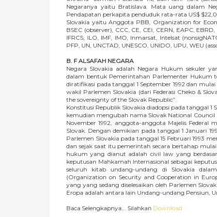
Negaranya yaitu Bratislava. Mata uang dalam N
Pendapatan perkapita penduduk rata-rata US$ $22,000
Slovakia yaitu Anggota PBB, Organization for Eco
BSEC (observer), CCC, CE, CEI, CERN, EAPC, EBRD, E
IFRCS, ILO, IMF, IMO, Inmarsat, Intelsat (nonsigN
PFP, UN, UNCTAD, UNESCO, UNIDO, UPU, WEU (ass
B. F ALSAFAH NEGARA
Negara Slovakia adalah Negara Hukum sekuler yan
dalam bentuk Pemerintahan Parlementer Hukum tert
diratifikasi pada tanggal 1 September 1992 dan mulai 
wakil Parlemen Slovakia (dari Federasi Cheko & Slov
the sovereignty of the Slovak Republic”.
Konstitusi Republik Slovakia diadopsi pada tanggal 1
kemudian mengubah nama Slovak National Council men
November 1992, anggota-anggota Majelis Federal me
Slovak. Dengan demikian pada tanggal 1 Januari 1993
Parlemen Slovakia pada tanggal 15 Februari 1993 me
dan sejak saat itu pemerintah secara bertahap mu
hukum yang dianut adalah civil law yang berdasar
keputusan Mahkamah Internasional sebagai keputus
seluruh kitab undang-undang di Slovakia dal
(Organization on Security and Cooperation in Eur
yang yang sedang diselesaikan oleh Parlemen Slova
Eropa adalah antara lain Undang-undang Pensiun,
Baca Selengkapnya... Silahkan
Download