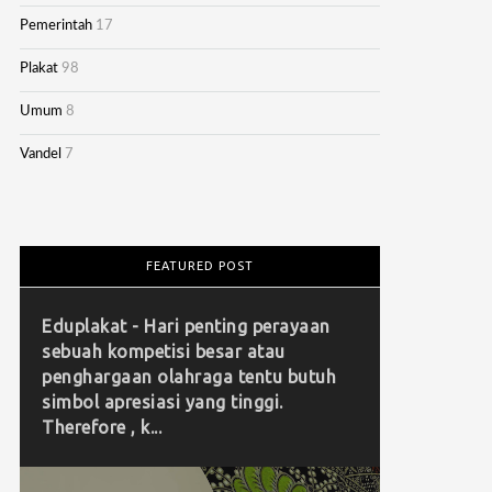
Pemerintah
17
Plakat
98
Umum
8
Vandel
7
FEATURED POST
Eduplakat - Hari penting perayaan
sebuah kompetisi besar atau
penghargaan olahraga tentu butuh
simbol apresiasi yang tinggi.
Therefore , k...