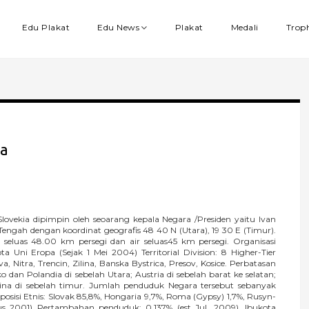
Edu Plakat
Edu News
Plakat
Medali
Trop
ia
vekia dipimpin oleh seoarang kepala Negara /Presiden yaitu Ivan
Tengah dengan koordinat geografis 48 40 N (Utara), 19 30 E (Timur).
 seluas 48.00 km persegi dan air seluas45 km persegi. Organisasi
 Uni Eropa (Sejak 1 Mei 2004) Territorial Division: 8 Higher-Tier
ava, Nitra, Trencin, Zilina, Banska Bystrica, Presov, Kosice. Perbatasan
dan Polandia di sebelah Utara; Austria di sebelah barat ke selatan;
raina di sebelah timur. Jumlah penduduk Negara tersebut sebanyak
osisi Etnis: Slovak 85,8%, Hongaria 9,7%, Roma (Gypsy) 1,7%, Rusyn-
nsus 2001) Pertambahan penduduk: 0.137% (est Jul. 2009). Ibukota