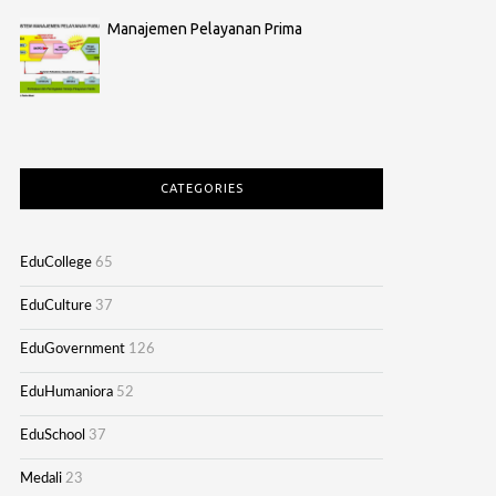
Manajemen Pelayanan Prima
CATEGORIES
EduCollege
65
EduCulture
37
EduGovernment
126
EduHumaniora
52
EduSchool
37
Medali
23