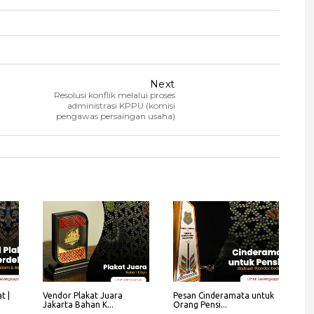
Next
Resolusi konflik melalui proses
administrasi KPPU (komisi
pengawas persaingan usaha)
t |
Vendor Plakat Juara
Pesan Cinderamata untuk
Jakarta Bahan K...
Orang Pensi...