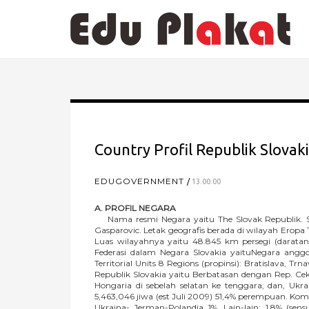
Country Profil Republik Slovak
EDUGOVERNMENT
13.00.00
A. PROFIL NEGARA
Nama resmi Negara yaitu The Slovak Republik. Slo
Gasparovic. Letak geografis berada di wilayah Eropa 
Luas wilayahnya yaitu 48.845 km persegi (daratan
Federasi dalam Negara Slovakia yaituNegara anggota
Territorial Units 8 Regions (propinsi): Bratislava, Trn
Republik Slovakia yaitu Berbatasan dengan Rep. Ceko 
Hongaria di sebelah selatan ke tenggara; dan, Uk
5,463,046 jiwa (est Juli 2009) 51,4% perempuan. Komp
Ukraina- Jerman-Polandia 1%, Lain-lain: 1,8% (se